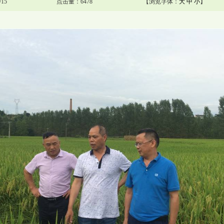
15
点击量：6478
【浏览字体：
大
中
小
】