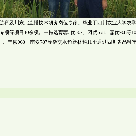
选育及川东北直播技术研究岗位专家。毕业于四川农业大学农
等项目10余项。主持选育蓉3优567、冈优558、嘉优968
1、、南恢968、南恢787等杂交水稻新材料11个通过四川省