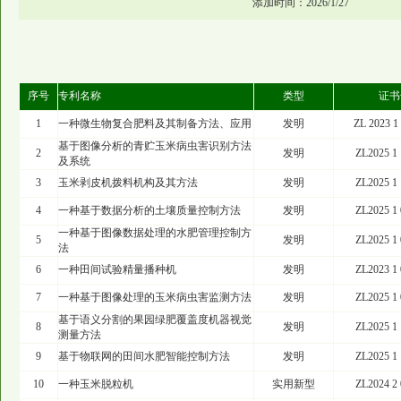
添加时间：2026/1/27
序号
专利名称
类型
证书
1
一种微生物复合肥料及其制备方法、应用
发明
ZL 2023 1
基于图像分析的青贮玉米病虫害识别方法
2
发明
ZL2025 1 
及系统
3
玉米剥皮机拨料机构及其方法
发明
ZL2025 1 
4
一种基于数据分析的土壤质量控制方法
发明
ZL2025 1 
一种基于图像数据处理的水肥管理控制方
5
发明
ZL2025 1 
法
6
一种田间试验精量播种机
发明
ZL2023 1 
7
一种基于图像处理的玉米病虫害监测方法
发明
ZL2025 1 
基于语义分割的果园绿肥覆盖度机器视觉
8
发明
ZL2025 1 
测量方法
9
基于物联网的田间水肥智能控制方法
发明
ZL2025 1 
10
一种玉米脱粒机
实用新型
ZL2024 2 