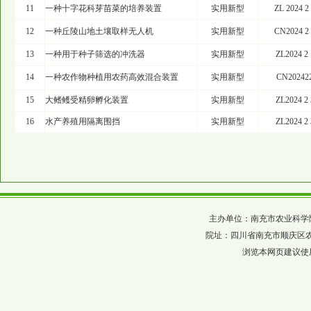
11
一种十字花科芽苗菜的培养装置
实用新型
ZL 2024 2
12
一种丘陵山地土壤取样无人机
实用新型
CN2024 2 
13
一种用于种子筛选的冲洗器
实用新型
ZL2024 2 
14
一种农作物种植用农药高效混合装置
实用新型
CN202422
15
大鳍鳠受精卵孵化装置
实用新型
ZL2024 2 
16
水产养殖用隔离围挡
实用新型
ZL2024 2 
主办单位：南充市农业科学院 四川省农科
院址：四川省南充市顺庆区农科巷137
浏览本网页建议使用分辨率