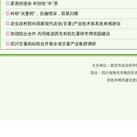
柔肩担使命 科技绘“丰”景
科研“夫妻档”，伉俪情深，双星闪耀
农业农村部向国家现代农业(甘薯)产业技术体系发来感谢信
加强院企合作 共同推进西充有机红薯研学博览园建设
四川甘薯岗站联合开展全省甘薯产业集群调研
主办单位：南充市农业科学院 四川省农科
院址：四川省南充市顺庆区农科巷137
浏览本网页建议使用分辨率