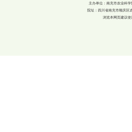
主办单位：南充市农业科学院 四川省农科
院址：四川省南充市顺庆区农科巷137
浏览本网页建议使用分辨率