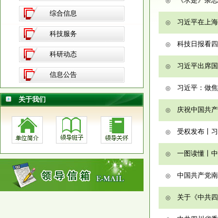
《求是》杂志
◎
综合信息
习近平在上海
◎
科技服务
科技日报看四
◎
科研动态
习近平出席国
◎
信息公告
习近平：做焦
◎
关于我们
庆祝中国共产
◎
受权发布丨习
◎
一图读懂丨中
◎
中国共产党南
◎
关于《中共四
◎