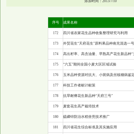
添加时间：2013/7/10
序号
成果名称
172
四川省农家花生品种收集整理研究与利用
173
外贸花生“天府花生”原料果品种南充混选一
174
高出籽率、高含油量、早熟高产花生新品种“
175
“六五”期间全国小麦大区区域试验
176
玉米品种资源对抗大、小斑病及丝核穗病鉴
177
科技工作者献计献策
178
抗旱耐瘠花生新品种“天府三号”
179
麦套花生高产栽培技术
180
硫磷锌防治水稻坐蔸技术推广
181
四川省花生综合标准及其实施应用