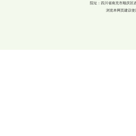
院址：四川省南充市顺庆区农科巷137
浏览本网页建议使用分辨率