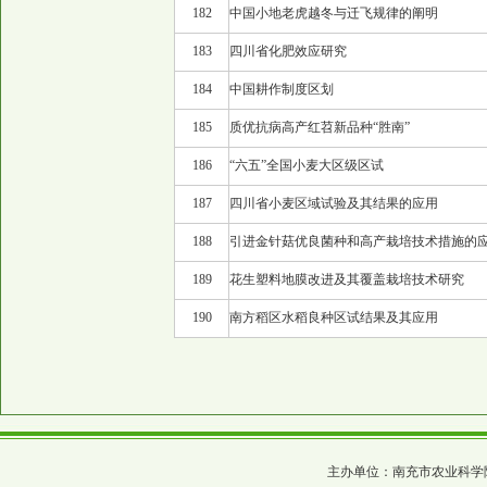
182
中国小地老虎越冬与迁飞规律的阐明
183
四川省化肥效应研究
184
中国耕作制度区划
185
质优抗病高产红苕新品种“胜南”
186
“六五”全国小麦大区级区试
187
四川省小麦区域试验及其结果的应用
188
引进金针菇优良菌种和高产栽培技术措施的
189
花生塑料地膜改进及其覆盖栽培技术研究
190
南方稻区水稻良种区试结果及其应用
主办单位：南充市农业科学院 四川省农科