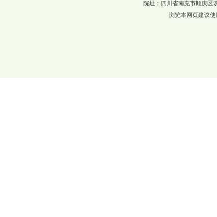
院址：四川省南充市顺庆区农科巷137
浏览本网页建议使用分辨率