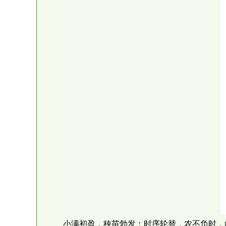
小满初盈，秧苗勃发；时序轮替，农不负时，