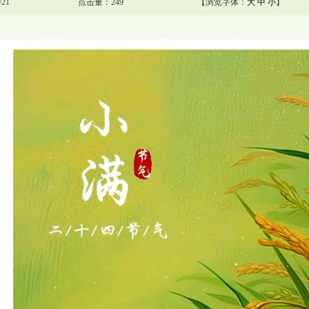
21
点击量：249
【浏览字体：
大
中
小
】