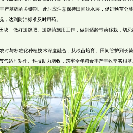
丰产基础的关键期。此时应注意保持田间浅水层，促进秧苗分
况，达到防治标准及时用药。
田块，做好送嫁肥、送嫁药施用工作，做到适龄带药移栽，切忌出
农时与标准化种植技术深度融合，从秧苗培育、田间管护到长
节气适时耕作、科技助力增收，筑牢全年粮食丰产丰收坚实根基