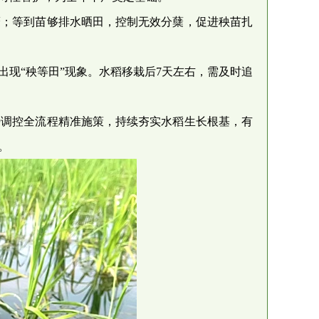
蘖；等到苗够排水晒田，控制无效分蘖，促进秧苗扎
现“秧等田”现象。水稻移栽后7天左右，需及时追
势调控全流程精准施策，持续夯实水稻生长根基，有
。