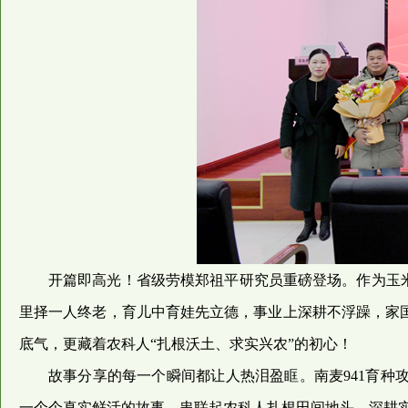
开篇即高光！省级劳模郑祖平研究员重磅登场。作为玉
里择一人终老，育儿中育娃先立德，事业上深耕不浮躁，家
底气，更藏着农科人“扎根沃土、求实兴农”的初心！
故事分享的每一个瞬间都让人热泪盈眶。南麦941育
一个个真实鲜活的故事，串联起农科人扎根田间地头、深耕实