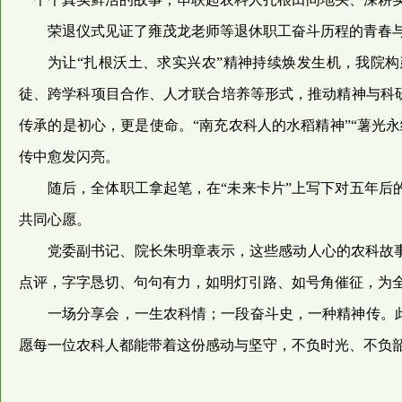
荣退仪式见证了雍茂龙老师等退休职工奋斗历程的青春
为让“扎根沃土、求实兴农”精神持续焕发生机，我院构
徒、跨学科项目合作、人才联合培养等形式，推动精神与科
传承的是初心，更是使命。“南充农科人的水稻精神”“薯光
传中愈发闪亮。
随后，全体职工拿起笔，在“未来卡片”上写下对五年
共同心愿。
党委副书记、院长朱明章表示，这些感动人心的农科故
点评，字字恳切、句句有力，如明灯引路、如号角催征，为
一场分享会，一生农科情；一段奋斗史，一种精神传。
愿每一位农科人都能带着这份感动与坚守，不负时光、不负