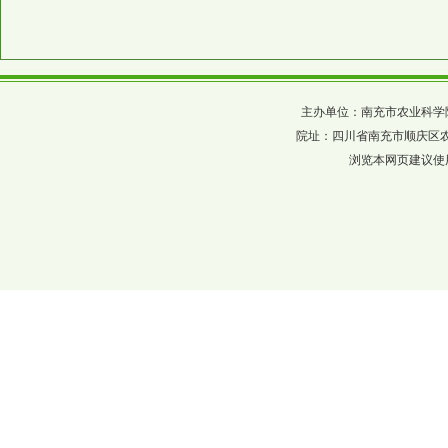
主办单位：南充市农业科学院 四川省农科
院址：四川省南充市顺庆区农科巷137
浏览本网页建议使用分辨率