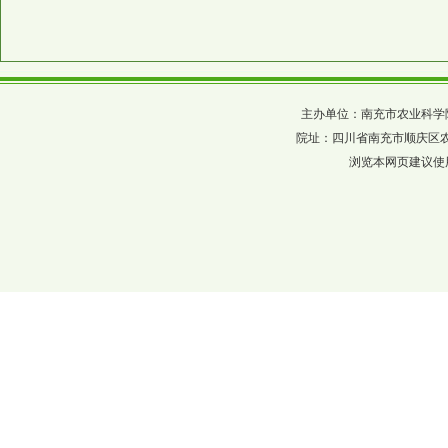
主办单位：南充市农业科学院 四川省农科
院址：四川省南充市顺庆区农科巷137
浏览本网页建议使用分辨率