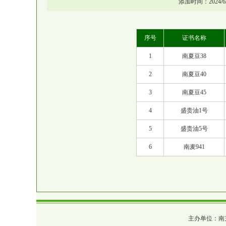
添加时间：2024/6/
序号
证书名称
1
南夏豆38
2
南夏豆40
3
南夏豆45
4
盛贵油1号
5
盛贵油5号
6
南麦941
主办单位：南充市农业