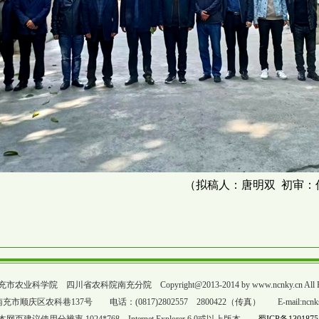
（拟稿人：唐明双 初审：
科学院 四川省农科院南充分院 Copyright@2013-2014 by www.ncnky.cn All Righ
顺庆区农科巷137号 电话：(0817)2802557 2800422（传真） E-mail:ncnks20