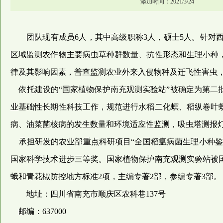
添加时间：2021/3/24
团队现有成员6人，其中高级职称3人，硕士5人。针
区域监测农作物主要病虫草种群数量、抗性形态和生理小种
律及其影响因素，普查监测农业外来入侵物种及迁飞性害虫
依托建设的“国家植物保护南充观测实验站”被确定为第二
业基础性长期性科技工作，规范进行水稻二化螟、稻纵卷叶
病、油菜菌核病的发生数量和环境适应性监测，吸虫塔测报
承担研发的农业部重点科研项目“全国稻瘟病菌生理小种鉴
国家科学技术进步三等奖。国家植物保护南充观测实验站被国
蛾和青花椒防控地方标准2项，主编专著2部，参编专著3部。
地址：四川省南充市顺庆区农科巷137号
邮编：637000