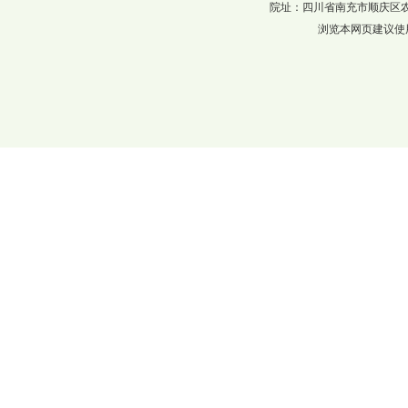
院址：四川省南充市顺庆区农科巷137
浏览本网页建议使用分辨率