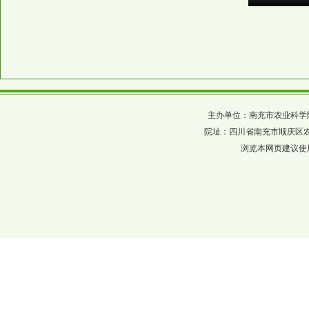
主办单位：南充市农业科学院 四川省农科
院址：四川省南充市顺庆区农科巷137
浏览本网页建议使用分辨率